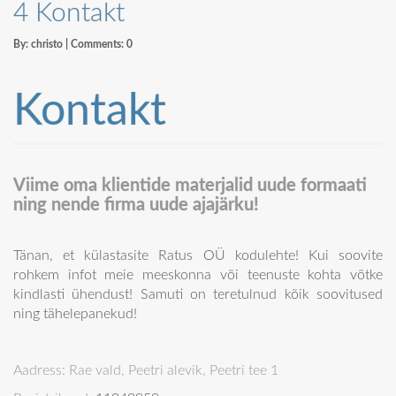
4 Kontakt
By:
christo
| Comments:
0
Kontakt
Viime oma klientide materjalid uude formaati
ning nende firma uude ajajärku!
Tänan, et külastasite Ratus OÜ kodulehte! Kui soovite
rohkem infot meie meeskonna või teenuste kohta võtke
kindlasti ühendust! Samuti on teretulnud kõik soovitused
ning tähelepanekud!
.
Aadress: Rae vald, Peetri alevik, Peetri tee 1