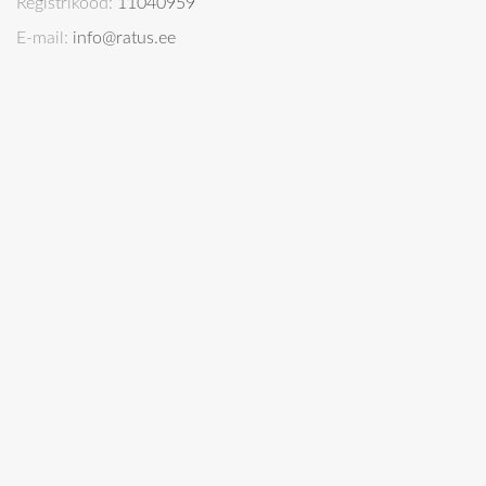
Registrikood:
11040959
E-mail:
info@ratus.ee